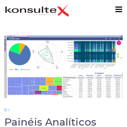
Skip
to
content
BI
Painéis Analíticos