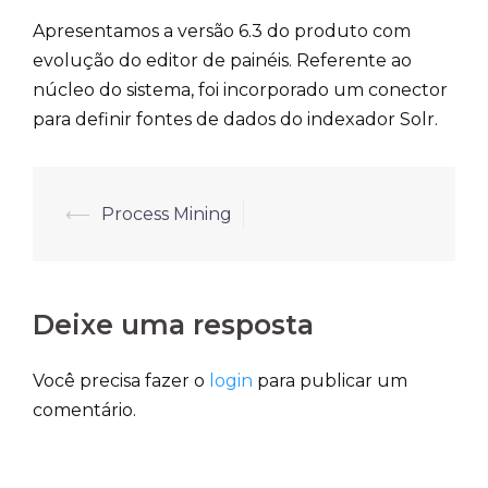
Apresentamos a versão 6.3 do produto com
evolução do editor de painéis. Referente ao
núcleo do sistema, foi incorporado um conector
para definir fontes de dados do indexador Solr.
⟵
Process Mining
Post
navigation
Deixe uma resposta
Você precisa fazer o
login
para publicar um
comentário.