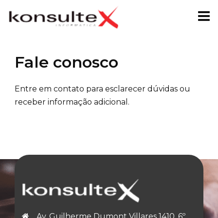
Skip
to
content
Fale conosco
Entre em contato para esclarecer dúvidas ou
receber informação adicional.
Av. Guilherme Dumont Villares 1410, 6º