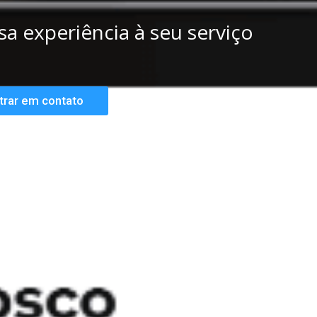
a experiência à seu serviço
trar em contato